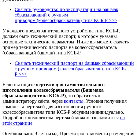
Скачать руководство по эксплуатации на башмак
сбрасываюший с ручным
приводом (колёсосбрасыватель) типа КСБ-Р >>>
У каждого предохранительного устройства типа КСБ-Р,
должен быть технический паспорт, в котором указаны
основные технические параметры. Ниже вы можете скачать
пример технического паспорта на колесосбрасыватель
(сбрасывающий башмак) типа КСБ-Р
Скачать технический паспорт на башмак сбрасываюший
с ручным приводом (колёсосбрасыватель) типа КСБ-
Р >>>
Если вы ищите
чертежи для самостоятельного
изготовления колесосбрачывателя (Башмака
сбрасывающго типа КСБ-Р)
, то обратитесь к
администратору сайта, через
контакты
. Условия получения
комплекта чертежей для изготовления ручного
колесосбрасывателя типа КСБ-Р обсудим индивидуально.
Подробно с комплектом чертежей можно ознакомиться
на
этой странице
.
Опубликовано 9 лет назад. Просмотров с момента размещения