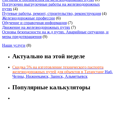
Погрузочно выгрузочные работы на железнодорожных
путях
(4)
Путевые работы, ремонт, строительство, реконструкция
(4)
Железнодорожные профессии
(6)
Обучение и справочная информация
(7)
Движение на железнодорожных путях
(7)
Основы безопасности на ж.д путях. Аварийные ситуации, и
меры предотвращения
(9)
Наши услуги
(8)
Актуально на этой неделе
Скидка 5% на изготовление технического паспорта
железнодорожных путей для объектов в Татарстане
Наб.
Челны, Нижнекамск, Заинск, Альметьевск
Популярные калькуляторы