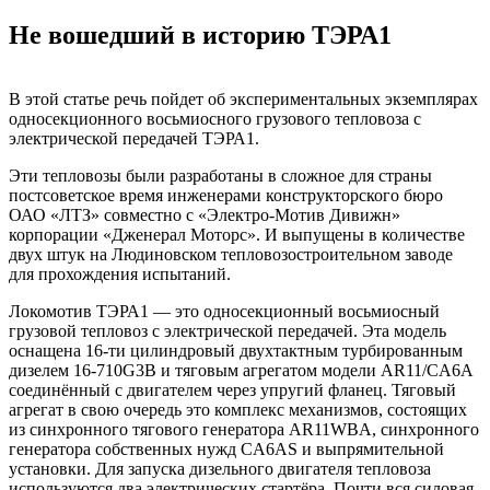
Не вошедший в историю ТЭРА1
В этой статье речь пойдет об экспериментальных экземплярах
односекционного восьмиосного грузового тепловоза с
электрической передачей ТЭРА1.
Эти тепловозы были разработаны в сложное для страны
постсоветское время инженерами конструкторского бюро
ОАО «ЛТЗ» совместно с «Электро-Мотив Дивижн»
корпорации «Дженерал Моторс». И выпущены в количестве
двух штук на Людиновском тепловозостроительном заводе
для прохождения испытаний.
Локомотив ТЭРА1 — это односекционный восьмиосный
грузовой тепловоз с электрической передачей. Эта модель
оснащена 16-ти цилиндровый двухтактным турбированным
дизелем 16-710G3B и тяговым агрегатом модели AR11/CA6A
соединённый с двигателем через упругий фланец. Тяговый
агрегат в свою очередь это комплекс механизмов, состоящих
из синхронного тягового генератора AR11WBA, синхронного
генератора собственных нужд CA6AS и выпрямительной
установки. Для запуска дизельного двигателя тепловоза
используются два электрических стартёра. Почти вся силовая