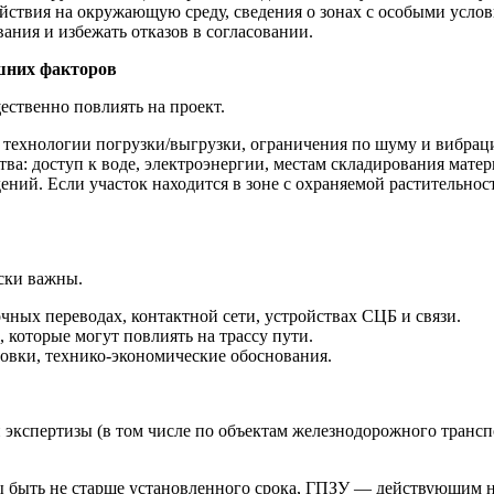
йствия на окружающую среду, сведения о зонах с особыми усло
ания и избежать отказов в согласовании.
ешних факторов
ественно повлиять на проект.
 технологии погрузки/выгрузки, ограничения по шуму и вибраци
ва: доступ к воде, электроэнергии, местам складирования матер
ений. Если участок находится в зоне с охраняемой растительно
ески важны.
ных переводах, контактной сети, устройствах СЦБ и связи.
 которые могут повлиять на трассу пути.
овки, технико‑экономические обоснования.
экспертизы (в том числе по объектам железнодорожного транспо
 быть не старше установленного срока, ГПЗУ — действующим н