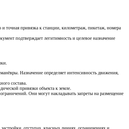
 и точная привязка к станции, километраж, пикетаж, номера
окумент подтверждает легитимность и целевое назначение
ики.
 манёвры. Назначение определяет интенсивность движения,
ного состава.
дической привязки объекта к земле.
х ограничений. Они могут накладывать запреты на размещение
застройки, отступах, красных линиях, ограничениях и