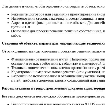
Эти данные нужны, чтобы однозначно определить объект, основ
Реквизиты договора или задания на проектирование (номе
Наименования сторон: заказчика, проектировщика, а при
Адрес и идентификационные данные объекта. Для линейно
путей и т. п.
Основание для проектирования: решение собственника, и
работ.
Сведения об объекте: параметры, определяющие техническ
От этих данных зависят ключевые проектные решения, включа
Функциональное назначение путей. Например, подача ваг
осевые нагрузки, требования к габаритам и маневровой р
Технико‑экономические показатели: протяжённость, расч
Кадастровый номер земельного участка (или участков), 
Разрешённое использование и ограничения участка: зони
путей, требовать дополнительных согласований или защ
Разрешительная и градостроительная документация: юриди
Без этих документов невозможно обосновать правомерность ра
Градостроительный план земельного участка (ГПЗУ) — кл