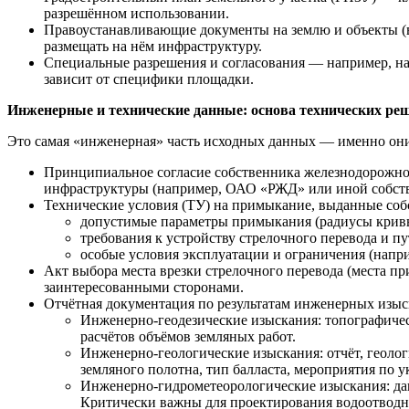
разрешённом использовании.
Правоустанавливающие документы на землю и объекты (вы
размещать на нём инфраструктуру.
Специальные разрешения и согласования — например, на 
зависит от специфики площадки.
Инженерные и технические данные: основа технических ре
Это самая «инженерная» часть исходных данных — именно они 
Принципиальное согласие собственника железнодорожно
инфраструктуры (например, ОАО «РЖД» или иной собств
Технические условия (ТУ) на примыкание, выданные соб
допустимые параметры примыкания (радиусы кривы
требования к устройству стрелочного перевода и пу
особые условия эксплуатации и ограничения (напри
Акт выбора места врезки стрелочного перевода (места п
заинтересованными сторонами.
Отчётная документация по результатам инженерных изы
Инженерно‑геодезические изыскания: топографичес
расчётов объёмов земляных работ.
Инженерно‑геологические изыскания: отчёт, геоло
земляного полотна, тип балласта, мероприятия по 
Инженерно‑гидрометеорологические изыскания: данн
Критически важны для проектирования водоотводн