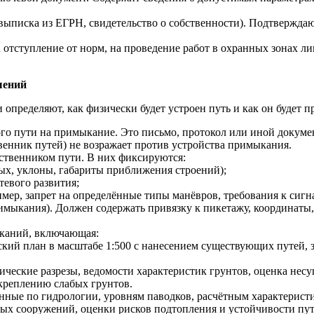
писка из ЕГРН, свидетельство о собственности). Подтверждают,
отступление от норм, на проведение работ в охранных зонах лин
шений
определяют, как физически будет устроен путь и как он будет 
го пути на примыкание. Это письмо, протокол или иной докуме
енник путей) не возражает против устройства примыкания.
ственником пути. В них фиксируются:
х, уклоны, габариты приближения строений);
тевого развития;
мер, запрет на определённые типы манёвров, требования к сигна
римыкания). Должен содержать привязку к пикетажу, координаты,
сканий, включающая:
кий план в масштабе 1:500 с нанесением существующих путей, з
гические разрезы, ведомости характеристик грунтов, оценка не
укреплению слабых грунтов.
ые по гидрологии, уровням паводков, расчётным характеристика
ых сооружений, оценки рисков подтопления и устойчивости пут