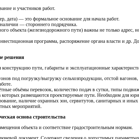
ание и участников работ.
р, дата) — это формальное основание для начала работ.
 наличии — стороннего подрядчика.
го объекта (железнодорожного пути) важны не только адрес, но
нвестиционная программа, распоряжение органа власти и др. Д
ие решения
я конструкцию пути, габариты и эксплуатационные характерист
онов под погрузку/выгрузку сельхозпродукции, отстой вагонов,
аботе.
ётные объёмы перевозок, количество подач в сутки, типы подвиж
на которых размещаются проектируемые пути. Необходим для юри
рование, наличие охранных зон, сервитутов, санитарных и ины
итных мероприятий.
ческая основа строительства
змещения объекта и соответствие градостроительным нормам.
ючевой документ. Содержит сведения о допустимых параметрах 