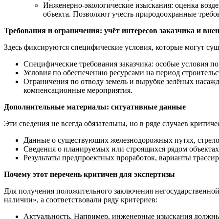
Инженерно‑экологические изыскания: оценка возде
объекта. Позволяют учесть природоохранные требов
Требования и ограничения: учёт интересов заказчика и вн
Здесь фиксируются специфические условия, которые могут сущ
Специфические требования заказчика: особые условия по
Условия по обеспечению ресурсами на период строительст
Ограничения по отводу земель и вырубке зелёных насажд
компенсационные мероприятия.
Дополнительные материалы: ситуативные данные
Эти сведения не всегда обязательны, но в ряде случаев критич
Данные о существующих железнодорожных путях, стрелоч
Сведения о планируемых или строящихся рядом объектах,
Результаты предпроектных проработок, варианты трассир
Почему этот перечень критичен для экспертизы
Для получения положительного заключения негосударственной 
наличии», а соответствовали ряду критериев:
Актуальность. Например, инженерные изыскания должны