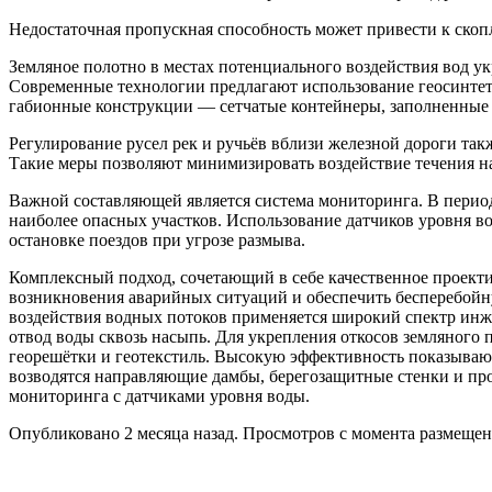
Недостаточная пропускная способность может привести к скоп
Земляное полотно в местах потенциального воздействия вод у
Современные технологии предлагают использование геосинтет
габионные конструкции — сетчатые контейнеры, заполненные
Регулирование русел рек и ручьёв вблизи железной дороги так
Такие меры позволяют минимизировать воздействие течения на
Важной составляющей является система мониторинга. В период
наиболее опасных участков. Использование датчиков уровня 
остановке поездов при угрозе размыва.
Комплексный подход, сочетающий в себе качественное проекти
возникновения аварийных ситуаций и обеспечить бесперебойн
воздействия водных потоков применяется широкий спектр ин
отвод воды сквозь насыпь. Для укрепления откосов земляного 
георешётки и геотекстиль. Высокую эффективность показываю
возводятся направляющие дамбы, берегозащитные стенки и пр
мониторинга с датчиками уровня воды.
Опубликовано 2 месяца назад. Просмотров с момента размещен