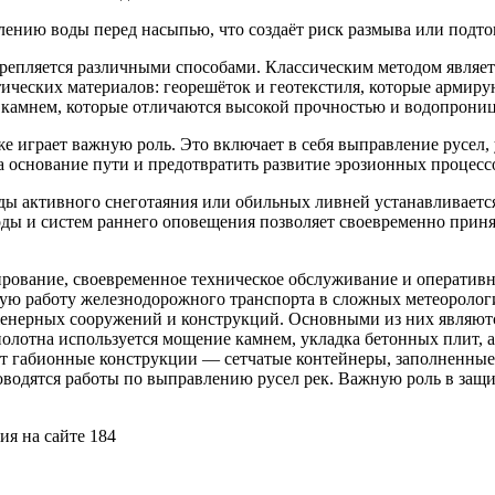
лению воды перед насыпью, что создаёт риск размыва или подто
крепляется различными способами. Классическим методом являет
ических материалов: георешёток и геотекстиля, которые армир
 камнем, которые отличаются высокой прочностью и водопрони
же играет важную роль. Это включает в себя выправление русел
 основание пути и предотвратить развитие эрозионных процесс
ы активного снеготаяния или обильных ливней устанавливается
воды и систем раннего оповещения позволяет своевременно при
рование, своевременное техническое обслуживание и оперативн
ую работу железнодорожного транспорта в сложных метеоролог
женерных сооружений и конструкций. Основными из них являют
полотна используется мощение камнем, укладка бетонных плит, 
т габионные конструкции — сетчатые контейнеры, заполненные 
оводятся работы по выправлению русел рек. Важную роль в защ
ия на сайте 184