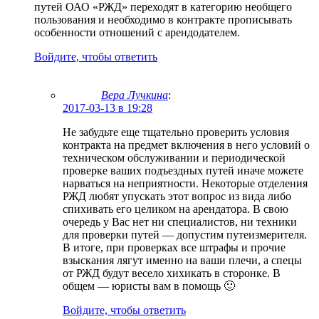
путей ОАО «РЖД» переходят в категорию необщего
пользования и необходимо в контракте прописывать
особенности отношений с арендодателем.
Войдите, чтобы ответить
Вера Лучкина
:
2017-03-13 в 19:28
Не забудьте еще тщательно проверить условия
контракта на предмет включения в него условий о
техническом обслуживании и периодической
проверке ваших подъездных путей иначе можете
нарваться на неприятности. Некоторые отделения
РЖД любят упускать этот вопрос из вида либо
спихивать его целиком на арендатора. В свою
очередь у Вас нет ни специалистов, ни техники
для проверки путей — допустим путеизмерителя.
В итоге, при проверках все штрафы и прочие
взыскания лягут именно на ваши плечи, а спецы
от РЖД будут весело хихикать в сторонке. В
общем — юристы вам в помощь 🙂
Войдите, чтобы ответить