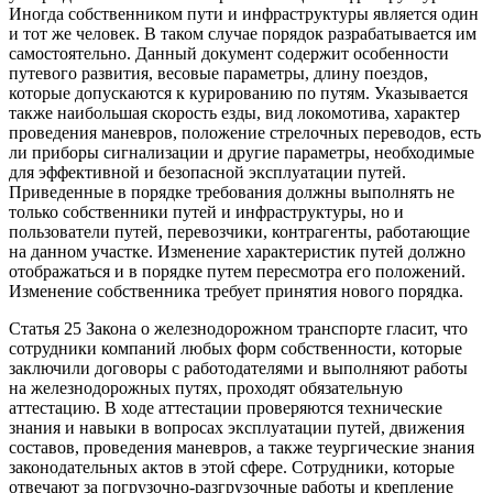
Иногда собственником пути и инфраструктуры является один
и тот же человек. В таком случае порядок разрабатывается им
самостоятельно. Данный документ содержит особенности
путевого развития, весовые параметры, длину поездов,
которые допускаются к курированию по путям. Указывается
также наибольшая скорость езды, вид локомотива, характер
проведения маневров, положение стрелочных переводов, есть
ли приборы сигнализации и другие параметры, необходимые
для эффективной и безопасной эксплуатации путей.
Приведенные в порядке требования должны выполнять не
только собственники путей и инфраструктуры, но и
пользователи путей, перевозчики, контрагенты, работающие
на данном участке. Изменение характеристик путей должно
отображаться и в порядке путем пересмотра его положений.
Изменение собственника требует принятия нового порядка.
Статья 25 Закона о железнодорожном транспорте гласит, что
сотрудники компаний любых форм собственности, которые
заключили договоры с работодателями и выполняют работы
на железнодорожных путях, проходят обязательную
аттестацию. В ходе аттестации проверяются технические
знания и навыки в вопросах эксплуатации путей, движения
составов, проведения маневров, а также теургические знания
законодательных актов в этой сфере. Сотрудники, которые
отвечают за погрузочно-разгрузочные работы и крепление