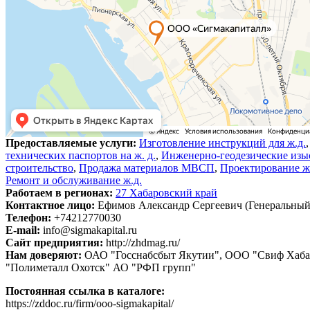
Предоставляемые услуги:
Изготовление инструкций для ж.д.
технических паспортов на ж. д.
,
Инженерно-геодезические изы
строительство
,
Продажа материалов МВСП
,
Проектирование ж
Ремонт и обслуживание ж.д.
Работаем в регионах:
27 Хабаровский край
Контактное лицо:
Ефимов Александр Сергеевич (Генеральный
Телефон:
+74212770030
E-mail:
info@sigmakapital.ru
Сайт предприятия:
http://zhdmag.ru/
Нам доверяют:
ОАО "Госснабсбыт Якутии", ООО "Свиф Хаб
"Полиметалл Охотск" АО "РФП групп"
Постоянная ссылка в каталоге:
https://zddoc.ru/firm/ooo-sigmakapital/